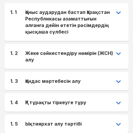
1. 1
Қоныс аударудан бастап Қазақстан
Республикасы азаматтығын
алғанға дейін өтетін рәсімдердің
қысқаша сүлбесі
1. 2
Жеке сәйкестендіру нөмірін (ЖСН)
алу
1. 3
Қандас мәртебесін алу
1. 4
ҚР тұрақты тіркеуге тұру
1. 5
Ықтиярхат алу тәртібі