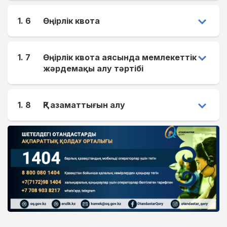
1. 6
Өңірлік квота
1. 7
Өңірлік квота аясында мемлекеттік
жәрдемақы алу тәртібі
1. 8
ҚР азаматтығын алу