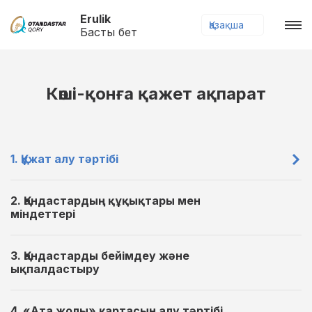
Erulik
Қазақша
Басты бет
Көші-қонға қажет ақпарат
1. Құжат алу тәртібі
2. Қандастардың құқықтары мен
міндеттері
3. Қандастарды бейімдеу және
ықпалдастыру
4. «Ата жолы» картасын алу тәртібі